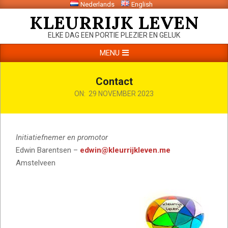
Nederlands
English
Skip
KLEURRIJK LEVEN
to
content
ELKE DAG EEN PORTIE PLEZIER EN GELUK
Primary
MENU
Navigation
Menu
Contact
ON:
29 NOVEMBER 2023
Initiatiefnemer en promotor
Edwin Barentsen –
edwin@kleurrijkleven.me
Amstelveen